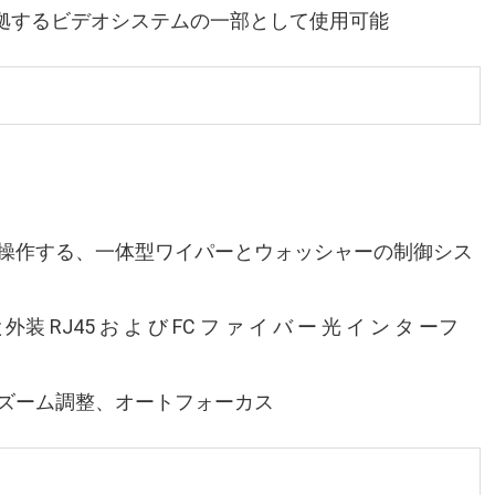
拠するビデオシステムの一部として使用可能
て操作する、一体型ワイパーとウォッシャーの制御シス
J45 お よ び FC フ ァ イ バ ー 光 イ ン タ ーフ
動ズーム調整、オートフォーカス