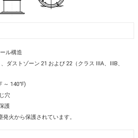
スチール構造
）、ダストゾーン 21 および 22（クラス IIIA、IIIB、
～ 140°F)
ねじ穴
全保護
塵発火から保護されています。