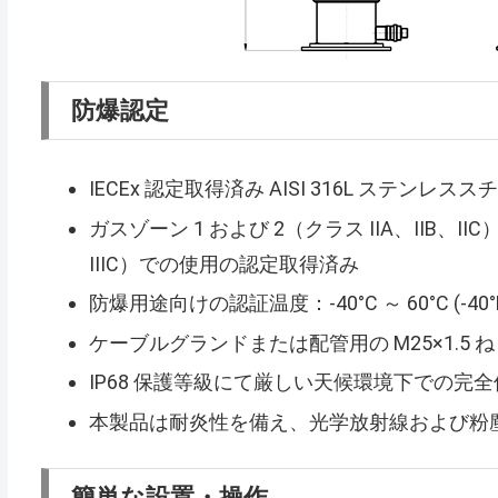
防爆認定
IECEx 認定取得済み AISI 316L ステンレス
ガスゾーン 1 および 2（クラス IIA、IIB、IIC
IIIC）での使用の認定取得済み
防爆用途向けの認証温度：-40°C ～ 60°C (-40°F 
ケーブルグランドまたは配管用の M25×1.5 
IP68 保護等級にて厳しい天候環境下での完
本製品は耐炎性を備え、光学放射線および粉
簡単な設置・操作